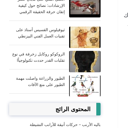
الإرشادات: نصائح حول كيفية
إتقان حرفة الحقيقة الرقمي
ك
ثيوفيلوس القسيس أستاذ على
تقنيات العمل الفني البيزنطي
الروكوكو روكايل زخرفة في نوع
تقلبات القدر حددت تكنولوجياًا
الطيور والزراعة واصلت مهمة
الطيور على منع الآفات
المحتوى الرائج
باليه الأرنب – حركات أنيقة للأرانب النشيطة