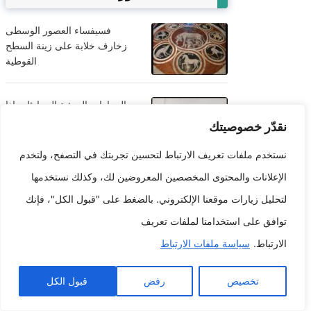
فسيفساء العصور الوسطى
زخارف خلابة على زينة السطح
القوطية
الحوارات المرئية المحادثات إذا
قيلت الحقيقة الافتراضي طريقة
نقدّر خصوصيتك
واحدة جديدة للتحدث
نستخدم ملفات تعريف الارتباط لتحسين تجربتك في التصفح، ولتخدم
الإعلانات والمحتوى المخصصين المعروضين لك، وكذلك نستخدمها
عجائب بيئية كيف تغير الاختراعات
المستدامة الساحة
لتحليل زيارات موقعنا الإلكتروني. بالضغط على "قبول الكل"، فإنك
توافق على استخدامنا لملفات تعريف
العمل الفني
الارتباط.
سياسة ملفات الارتباط
على مجال
عصر
تخصيص
رفض
قبول الكل
الإرشادات:
نصائح حول